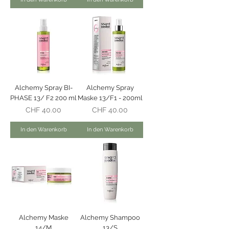
Alchemy Spray BI-
Alchemy Spray
PHASE 13/ F2 200 ml
Maske 13/F1 - 200ml
Preis
Preis
CHF 40.00
CHF 40.00
In den Warenkorb
In den Warenkorb
Alchemy Maske
Alchemy Shampoo
14/M
13/S