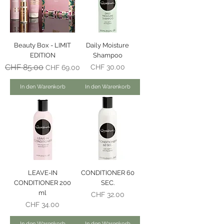
Beauty Box - LIMIT
Daily Moisture
EDITION
Shampoo
Standardpreis
CHF 85.00
Sale-Preis
Preis
CHF 30.00
CHF 69.00
In den Warenkorb
In den Warenkorb
LEAVE-IN
CONDITIONER 60
CONDITIONER 200
SEC.
ml
Preis
CHF 32.00
Preis
CHF 34.00
In den Warenkorb
In den Warenkorb