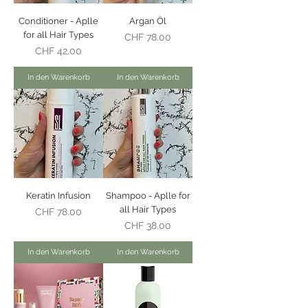
Conditioner - Aplle
Argan Öl
for all Hair Types
Preis
CHF 78.00
Preis
CHF 42.00
In den Warenkorb
In den Warenkorb
Keratin Infusion
Shampoo - Aplle for
all Hair Types
Preis
CHF 78.00
Preis
CHF 38.00
In den Warenkorb
In den Warenkorb