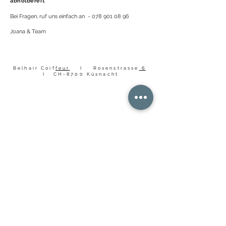
abholbereit
.
Bei Fragen, ruf uns einfach an -
078 901 08 96
Joana & Team
Belhair Coif
feur
I Rosenstrasse
6
I CH-8700 Küsnacht
HOME
PREISLISTE
ÜBER UNS
HAIR BOTOX
KONTAKT
GREAT LENGTHS