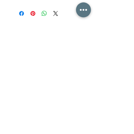
innert 3-5 Werktage
HOME
PREISLISTE
ÜBER UNS
HAIR BOTOX
KONTAKT
GREAT LENGTHS
DAMEN
TELEFON /
MAIL
HERREN
SHOP
KINDER
IMPRESSUM/DATENSCHUT
Z