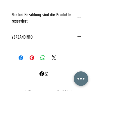
Nur bei Bezahlung sind die Produkte
reserviert
VERSANDINFO
HOME
PREISLISTE
ÜBER UNS
HAIR BOTOX
KONTAKT
GREAT LENGTHS
DAMEN
TELEFON /
MAIL
HERREN
SHOP